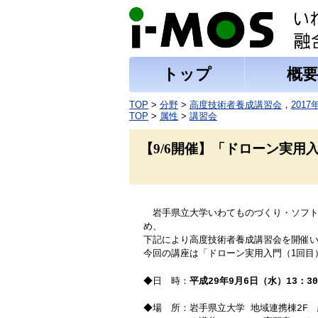
トップ
概要
TOP
>
分野
>
高度技術者養成講習会
，
2017
TOP
>
属性
>
講習会
【9/6開催】「ドローン実用
岩手県立大学いわてものづくり・ソフトウェ
め、
下
記により
高度技術者養成講習会を開催
今回の講座は「ドローン実用入門（1回目
◆日 時：
平成29年9
月6
日（水）13：
◆場 所：岩手県立大学 地域連携棟2F