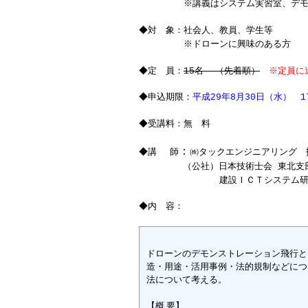
※講義はシステム実習室、
デ
◆対 象：社会人、教員、学生等
※ドローンに興味のある方
◆
（先着順）
※定員に達
定 員：
15名
◆申込期限：
平成29年8月30日（水） 1
◆受講料：無 料
：
◆講 師
㈱タックエンジニアリング 
（公社）日本技術士会 東北支部 
建設ＩＣＴシステム研究会 
◆内 容：
ドローンのデモンストレーション飛行と
造・用途・活用事例・法的規制などにつ
法について考える
。
【
概 要
】