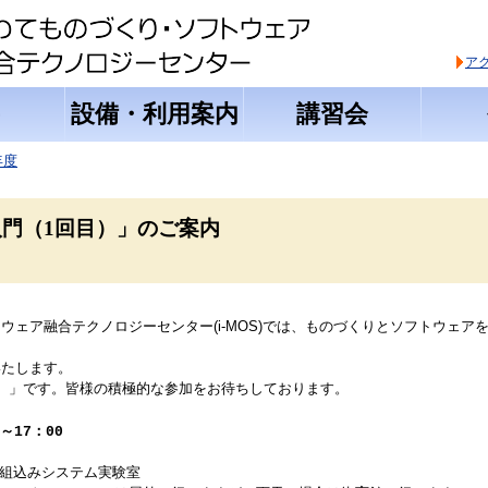
ア
設備・利用案内
講習会
年度
入門（1回目）」のご案内
ア融合テクノロジーセンター(i-MOS)では、
ものづくりとソフトウェア
いたします。
）」です。
皆様の積極的な参加をお待ちしております。
30～17：00
 組込みシステム実験室