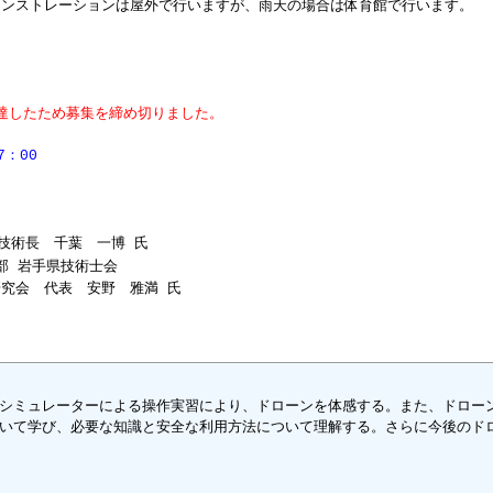
モンストレーションは屋外で行いますが、雨天の場合は体育館で行います。
したため募集を締め切りました。
7：00
技術長 千葉 一博 氏
岩手県技術士会
代表 安野 雅満 氏
シミュレーターによる操作実習により、ドローンを体感する。また、ドロー
いて学び、必要な知識と安全な利用方法について理解する。さらに今後のド