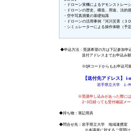
・ドローン実機によるデモンストレー
・ドローンの歴史、構造、用途、法的
・空中写真測量の基礎知識
・ドローンの活用事例
『
河川災害（３
・シミュレーターによる操作体験（予
◆申込方法：受講希望の方は下記参加申
送付アドレスまでお申込み願
※QRコードからもお申込可
【送付先アドレス】
i-
岩手県立大学 i-
※受講申し込みがあった際に
2~3日経っても受付確認メールが
◆持ち物：筆記用具
◆問合せ先：岩手県立大学 地域連携室
※本講座に対するご質問は、電話