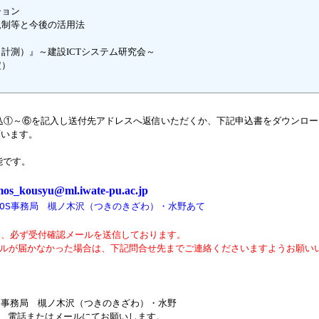
ション
規制等と今後の活用法
Ｄ計測）
』
～建設
ICT
システム研究会～
定）
込①～⑥を記入し送付先アドレスへ返信いただくか、
下記申込書をダウンロー
います。
能です。
mos_kousyu@ml.iwate-pu.ac.jp
MOS事務局 槻ノ木沢（つきのきざわ）・水野あて
は、必ず受付確認メールを送信しております。
届かなかった場合は、下記問合せ先までご
連絡くださいますようお願い
 事務局 槻ノ木沢（つきのきざわ）・水野
またはメールにてお願いします。